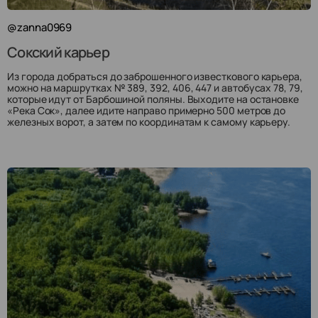
@zanna0969
Сокский карьер
Из города добраться до заброшенного известкового карьера,
можно на маршрутках № 389, 392, 406, 447 и автобусах 78, 79,
которые идут от Барбошиной поляны. Выходите на остановке
«Река Сок», далее идите направо примерно 500 метров до
железных ворот, а затем по координатам к самому карьеру.