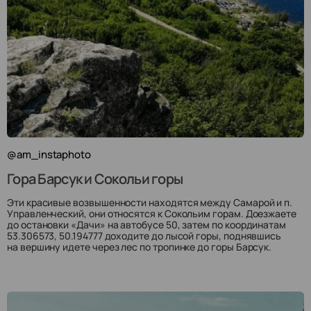
@am_instaphoto
Гора Барсук и Сокольи горы
Эти красивые возвышенности находятся между Самарой и п.
Управленческий, они относятся к Сокольим горам. Доезжаете
до остановки «Дачи» на автобусе 50, затем по координатам
53.306573, 50.194777 доходите до лысой горы, поднявшись
на вершину идете через лес по тропинке до горы Барсук.