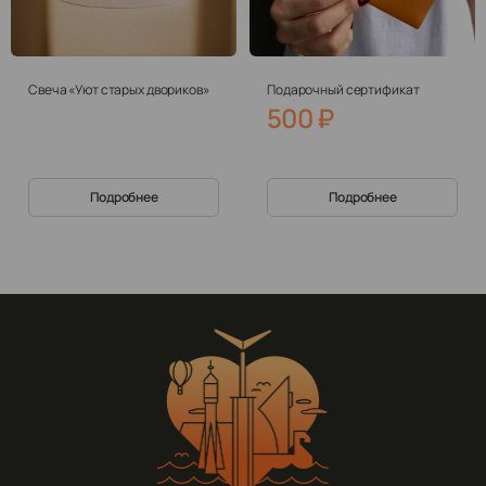
Свеча «Уют старых двориков»
Подарочный сертификат
500
₽
Подробнее
Подробнее