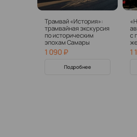
Трамвай «История»:
«Н
трамвайная экскурсия
ав
по историческим
с 
эпохам Самары
ж
те
1 090
₽
1 
Подробнее