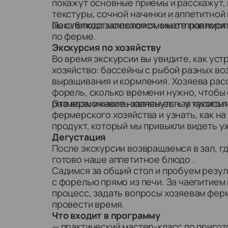
покажут основные приёмы и расскажут,
текстуры, сочной начинки и аппетитной
вы с легкостью потом сможете повторит
Пока блюда запекаются, мы отправимся
по ферме.
Экскурсия по хозяйству
Во время экскурсии вы увидите, как ус
хозяйство: бассейны с рыбой разных во
выращивания и кормления. Хозяева расс
форель, сколько времени нужно, чтобы
размера, и какие нюансы есть у такого 
Это возможность заглянуть «за кулисы
фермерского хозяйства и узнать, как н
продукт, который мы привыкли видеть у
Дегустация
После экскурсии возвращаемся в зал, г
готово наше аппетитное блюдо .
Садимся за общий стол и пробуем резул
с форелью прямо из печи. За чаепитием
процесс, задать вопросы хозяевам фер
провести время.
Что входит в программу
— практический мастер-класс по пригот