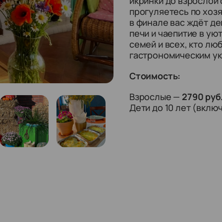
икринки до взрослой 
прогуляетесь по хозя
в финале вас ждёт де
печи и чаепитие в ую
семей и всех, кто люб
гастрономическим у
Стоимость:
Взрослые
—
2790 руб
Дети до 10 лет (вкл