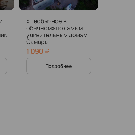
и
«Необычное в
обычном» по самым
ник
удивительным домам
Самары
1 090
₽
Подробнее