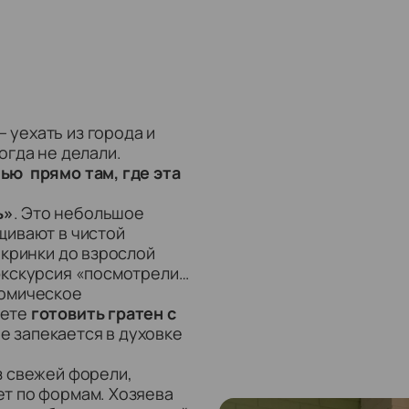
 уехать из города и
огда не делали.
лью
прямо там, где эта
ь»
. Это небольшое
щивают в чистой
икринки до взрослой
экскурсия «посмотрели
номическое
дете
готовить гратен с
е запекается в духовке
з свежей форели,
ет по формам. Хозяева