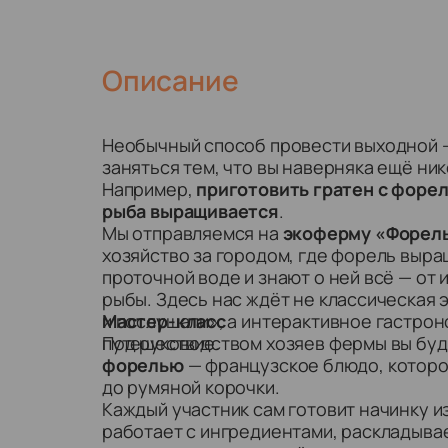
Описание
Необычный способ провести выходной —
заняться тем, что вы наверняка ещё ник
Например,
приготовить гратен с форе
рыба выращивается
.
Мы отправляемся на
экоферму «Форел
хозяйство за городом, где форель выра
проточной воде и знают о ней всё — от 
рыбы. Здесь нас ждёт не классическая 
и послушали», а интерактивное гастро
Мастер-класс
путешествие.
Под руководством хозяев фермы вы бу
форелью
— французское блюдо, которо
до румяной корочки.
Каждый участник сам готовит начинку и
работает с ингредиентами, раскладыва