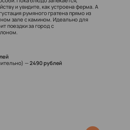
особи. Пока блюдо запекается,
йству и увидите, как устроена ферма. А
густация румяного гратена прямо из
тном зале с камином. Идеально для
ит поездки за город с
клоном.
лей
ючительно)
—
2490 рублей