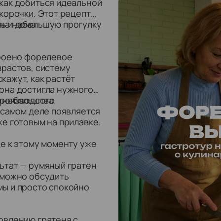
 как добиться идеальной
 корочки. Этот рецепт
ь и дома.
 на небольшую прогулку
троено форелевое
зрастов, систему
кажут, как растёт
 она достигла нужного
производства.
» небольшого
а самом деле появляется
же готовым на прилавке.
де к этому моменту уже
ьтат — румяный гратен
 можно обсудить
мы и просто спокойно
овлению гратена с