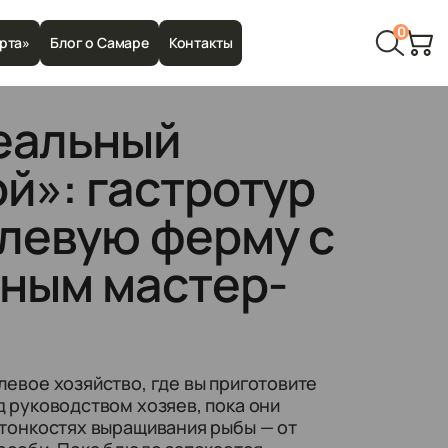
0
рта»
Блог о Самаре
Контакты
еальный
й»: гастротур
левую ферму с
ным мастер-
м
евое хозяйство, где вы приготовите
 руководством хозяев, пока они
 тонкостях выращивания рыбы — от