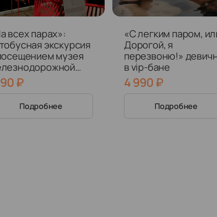
а всех парах»:
«С легким паром, ил
тобусная экскурсия
Дорогой, я
посещением музея
перезвоню!» девич
елезнодорожной
в vip-бане
хники
190
₽
4 990
₽
Подробнее
Подробнее