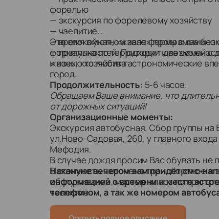
форелью
— экскурсия по форелевому хозяйству
— чаепитие
— время в уютном зале фермы с камино
Это спокойная, «живая» программа без 
— прогулка по территории и возможност
формальностей. Подходит для семей с 
жизнью хозяйства
и всех, кто любит гастрономические впе
город.
Продолжительность:
5-6 часов.
Обращаем Ваше внимание, что длительн
от дорожных ситуаций!
Организационные моменты:
Экскурсия автобусная. Сбор группы на
ул.Ново-Садовая, 260, у главного входа
Мефодия.
В случае дождя просим Вас обувать не
В стоимость включено транспортное и 
Накануне вечером вам придёт смс-на
обслуживание, мастер-класс по пригот
информацией о времени и месте встреч
чаепитие.
телефоном, а так же номером автобуса
Открыть полное описание