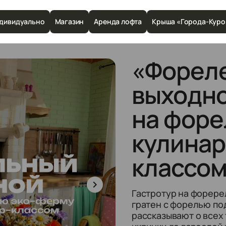
дивидуально
Магазин
Аренда лофта
Крыша «Города-Куро
«Форел
выходно
на форе
кулинар
классо
Гастротур на форерел
гратен с форелью под
рассказывают о всех