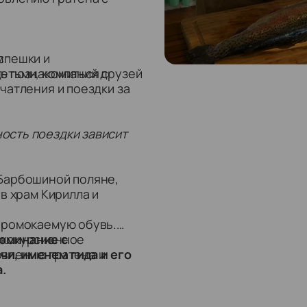
м
спешки и
ь познакомиться с
детьми, компаний друзей
чатления и поездки за
ость поездки зависит
 Барбошиной поляне,
 в храм Кирилла и
 промокаемую обувь.
экскурсионное
поминание с
овлению гратена и
и, именем гида и его
.