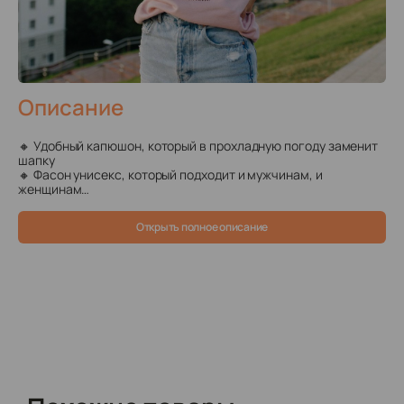
Описание
🔸 Удобный капюшон, который в прохладную погоду заменит
шапку
🔸 Фасон унисекс, который подходит и мужчинам, и
женщинам
🔸 Тёплая ткань на основе хлопка
🔸 Принт, который не тускнеет, не трескается и не
Открыть полное описание
выстирывается
🔸 100% самарское производство
🔸 Размерный ряд: S – XL