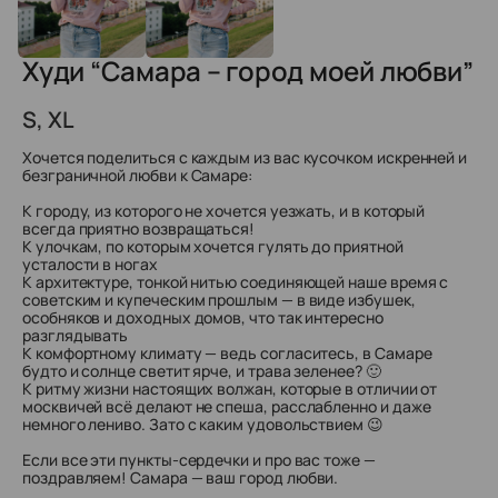
Худи “Самара – город моей любви”
S, XL
Хочется поделиться с каждым из вас кусочком искренней и
безграничной любви к Самаре:
К городу, из которого не хочется уезжать, и в который
всегда приятно возвращаться!
К улочкам, по которым хочется гулять до приятной
усталости в ногах
К архитектуре, тонкой нитью соединяющей наше время с
советским и купеческим прошлым — в виде избушек,
особняков и доходных домов, что так интересно
разглядывать
К комфортному климату — ведь согласитесь, в Самаре
будто и солнце светит ярче, и трава зеленее? 🙂
К ритму жизни настоящих волжан, которые в отличии от
москвичей всё делают не спеша, расслабленно и даже
немного лениво. Зато с каким удовольствием 😉
Если все эти пункты-сердечки и про вас тоже —
поздравляем! Самара — ваш город любви.