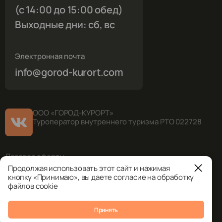
(с 14:00 до 15:00 обед)
Выходные дни: сб, вс
Электронная почта
info@gorod-kurort.com
ООО «ГОРОД-КУРОРТ»
Туроператор внутреннего туризма РТО 022728
Договор оферты
Продолжая использовать этот сайт и нажимая
Правила оплаты
кнопку «Принимаю», вы даете согласие на обработку
Политика возвратов
файлов cookie
Политика конфиденциальности
Принять
Согласие на обработку персональных данных