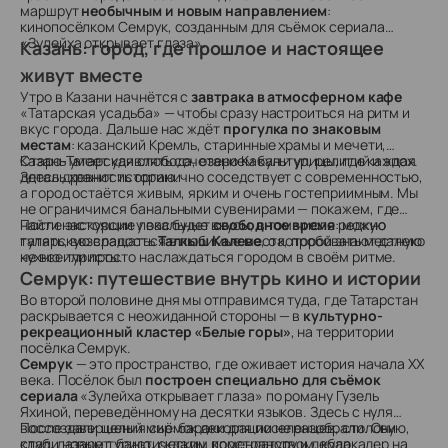
маршрут
необычным и новым направлением
:
кинопосёлком Семрук, созданным для съёмок сериала
«Зулейха открывает глаза».
Казань: город, где прошлое и настоящее
живут вместе
Утро в Казани начнётся с
завтрака в атмосферном кафе
«Татарская усадьба» — чтобы сразу настроиться на ритм и
вкус города. Дальше нас ждёт
прогулка по знаковым
местам
: казанский Кремль, старинные храмы и мечети,
Старо-Татарская слобода, озеро Кабан и улицы, где каждая
Казань умеет удивлять сочетанием культур, религий и эпох.
деталь хранит историю.
Здесь древность органично соседствует с современностью,
а город остаётся живым, ярким и очень гостеприимным. Мы
не ограничимся банальными сувенирами — покажем, где
найти настоящие локальные вкусы, в том числе редкую
После экскурсии у вас будет
свободное время
: можно
татарскую сладость
гулять, возвращаться в любимые места, пробовать местную
Талкыш Калеве
, о которой знают далеко
не все туристы.
кухню или просто наслаждаться городом в своём ритме.
Семрук: путешествие внутрь кино и истории
Во второй половине дня мы отправимся туда, где Татарстан
раскрывается с неожиданной стороны — в
культурно-
рекреационный кластер
«Белые горы»
, на территории
посёлка
Семрук
.
Семрук
— это пространство, где оживает история начала XX
века. Посёлок был
построен специально для съёмок
сериала
«Зулейха открывает глаза» по роману Гузель
Яхиной, переведённому на десятки языков. Здесь
с нуля
воссоздали целый мир
После завершения съёмок декорации не разобрали. Они
: бараки для поселенцев, столовую,
клуб, лазарет, баню, склады, комендатуру и дебаркадер на
стали новым туристическим пространством, куда