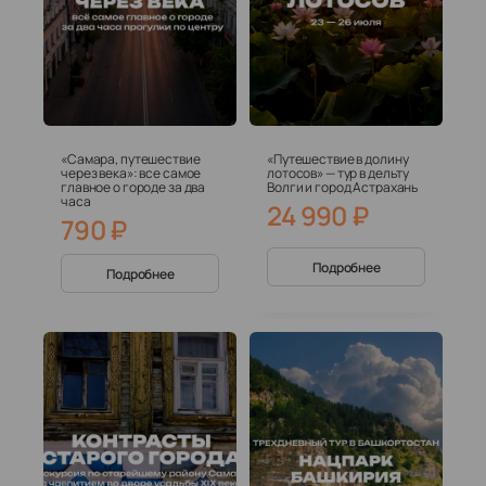
«Самара, путешествие
«Путешествие в долину
через века»: все самое
лотосов» — тур в дельту
главное о городе за два
Волги и город Астрахань
часа
24 990
₽
790
₽
Подробнее
Подробнее