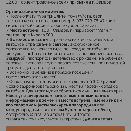
02.00 – ориентировочное время прибытия в г. Самара
Организационные моменты:
• После оплаты тура пришлите, пожалуйста, свои
паспортные данные на наш номер 8-937-079-73-47 или в
директ любой соцсети «Город-курорт Самара»
•
Место встречи
: 1.00 – Самара, гипермаркет “Магнит
экстра”, пр-т Кирова 308
•
В стоимость входит:
трансфер на комфортабельном
автобусе, страхование, завтрак, экскурсионное
сопровождение нашего гида, пешеходно-автобусная
экскурсия по Казани, билеты в кремль, посещение посёлка
Семрук
•
С собой
: паспорт (свидетельство о рождении на ребенка),
перекус и питьевая вода в дорогу, теплые вещи для вечерней
прогулки, деньги на сувениры.
• Возможно изменение в порядке посещения
достопримечательностей.
• Обращаем ваше внимание, что с доплатой 1000 рублей
можно забронировать одно из 6 мест на передних рядах в
автобусе. Для этого нужно обратиться к нашим менеджерам.
Накануне вечером вам придёт смс-напоминание с
информацией о времени и месте встречи, именем гида и
его телефоном (если экскурсия загородная или
междугородняя – так же там будет номер автобуса).
Автор фото: @irina_abramova1, my_artphoto,
gulnara.bakirova.kzn, Места Татарстана (@mesta.tatar)