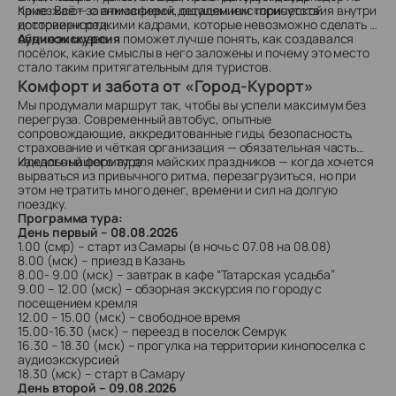
Каме. Всё — с вниманием к деталям и исторической
приезжают за атмосферой, ощущением «присутствия внутри
достоверности.
истории» и редкими кадрами, которые невозможно сделать в
обычном музее.
Аудиоэкскурсия
поможет лучше понять, как создавался
посёлок, какие смыслы в него заложены и почему это место
стало таким притягательным для туристов.
Комфорт и забота от «Город-Курорт»
Мы продумали маршрут так, чтобы вы успели максимум без
перегруза. Современный автобус, опытные
сопровождающие, аккредитованные гиды, безопасность,
страхование и чёткая организация — обязательная часть
каждого нашего тура.
Идеальный формат для майских праздников — когда хочется
вырваться из привычного ритма, перезагрузиться, но при
этом не тратить много денег, времени и сил на долгую
поездку.
Программа тура:
День первый – 08.08.2026
1.00 (смр) – старт из Самары (в ночь с 07.08 на 08.08)
8.00 (мск) – приезд в Казань
8.00- 9.00 (мск) – завтрак в кафе “Татарская усадьба”
9.00 – 12.00 (мск) – обзорная экскурсия по городу с
посещением кремля
12.00 – 15.00 (мск) – свободное время
15.00-16.30 (мск) – переезд в поселок Семрук
16.30 – 18.30 (мск) – прогулка на территории кинопоселка с
аудиоэкскурсией
18.30 (мск) – старт в Самару
День второй – 09.08.2026