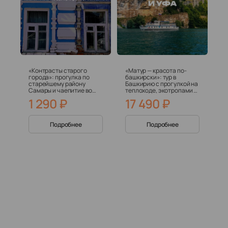
«Контрасты старого
«Матур — красота по-
города»: прогулка по
башкирски»: тур в
старейшему району
Башкирию с прогулкой на
Самары и чаепитие во
теплоходе, экотропами и
дворе усадьбы XIX века
экскурсией по Уфе
1 290
₽
17 490
₽
Подробнее
Подробнее