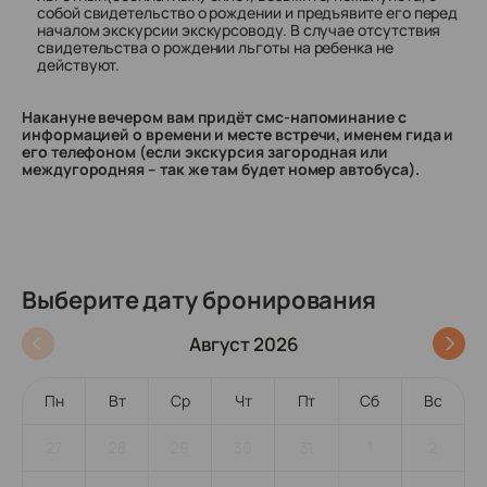
собой свидетельство о рождении и предъявите его перед
началом экскурсии экскурсоводу. В случае отсутствия
свидетельства о рождении льготы на ребенка не
действуют.
Накануне вечером вам придёт смс-напоминание с
информацией о времени и месте встречи, именем гида и
его телефоном (если экскурсия загородная или
междугородняя – так же там будет номер автобуса).
Выберите дату бронирования
Август 2026
Пн
Вт
Ср
Чт
Пт
Сб
Вс
27
28
29
30
31
1
2