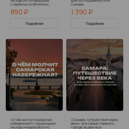
экскурсия по парадным
факты о подземной сети
старинных особняков и
Самары
внутренним дворикам
890
₽
1 390
₽
Подробнее
Подробнее
«О чём молчит самарская
«Самара, путешествие через
набережная?»: пешеходная
века»: все самое главное о
экскурсия вдоль Волги с
городе за два часа