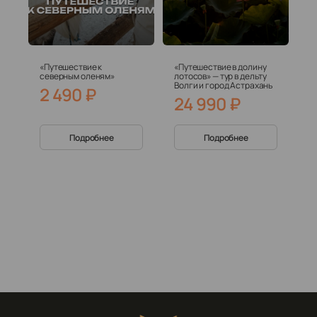
«Путешествие к
«Путешествие в долину
северным оленям»
лотосов» — тур в дельту
Волги и город Астрахань
2 490
₽
24 990
₽
Подробнее
Подробнее