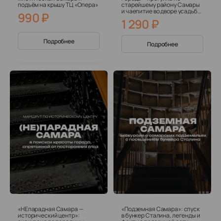
подъём на крышу ТЦ «Опера»
старейшему району Самары
и чаепитие во дворе усадьбы
990
₽
XIX века
1 290
₽
Подробнее
Подробнее
«НЕпарадная Самара —
«Подземная Самара»: спуск
исторический центр»:
в бункер Сталина, легенды и