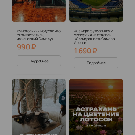
«Многоликий модерн: что
«Самара футбольная»:
скрывает стиль,
экскурсия на стадион
изменивший Самару»
«Солидарность Самара
Арена»
990
₽
1 690
₽
Подробнее
Подробнее