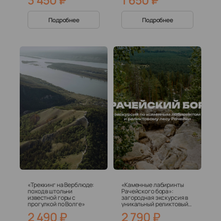
Подробнее
Подробнее
«Треккинг на Верблюде:
«Каменные лабиринты
поход в штольни
Рачейского бора»:
известной горы с
загородная экскурсия в
прогулкой по Волге»
уникальный реликтовый
лес, заставший эпоху
2 490
₽
2 790
₽
динозавров