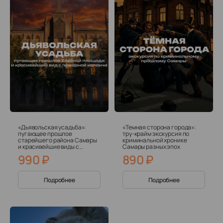
«Дьявольская усадьба»:
«Темная сторона города»:
пугающее прошлое
тру-крайм экскурсия по
старейшего района Самары
криминальной хронике
и красивейшие виды с
Самары разных эпох
пожарной каланчи
990
₽
890
₽
Подробнее
Подробнее