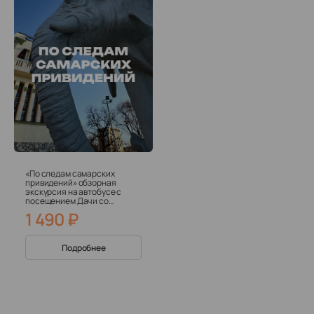
«По следам самарских
привидений» обзорная
экскурсия на автобусе с
посещением Дачи со
Слонами
1 490
₽
Подробнее