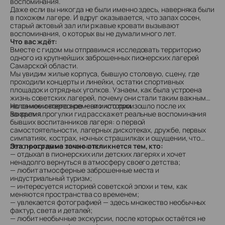
воспоминания.
Даже если вы никогда не были именно здесь, наверняка были
в похожем лагере. И вдруг оказывается, что запах сосен,
старый актовый зал или ржавые кровати вызывают
воспоминания, о которых вы не думали много лет.
Что вас ждёт:
Вместе с гидом мы отправимся исследовать территорию
одного из крупнейших заброшенных пионерских лагерей
Самарской области.
Мы увидим жилые корпуса, бывшую столовую, сцену, где
проходили концерты и линейки, остатки спортивных
площадок и отрядных уголков. Узнаем, как была устроена
жизнь советских лагерей, почему они стали таким важным
явлением своего времени и что произошло после их
Но самое интересное — это истории.
закрытия.
Во время прогулки гид расскажет реальные воспоминания
бывших воспитанников лагеря: о первой
самостоятельности, лагерных дискотеках, дружбе, первых
симпатиях, кострах, ночных страшилках и ощущении, что
лето никогда не закончится.
Эта программа точно откликнется тем, кто:
— отдыхал в пионерских или детских лагерях и хочет
ненадолго вернуться в атмосферу своего детства;
— любит атмосферные заброшенные места и
индустриальный туризм;
— интересуется историей советской эпохи и тем, как
меняются пространства со временем;
— увлекается фотографией — здесь множество необычных
фактур, света и деталей;
— любит необычные экскурсии, после которых остаётся не