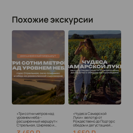
Похожие экскурсии
«Три сотни метров над
«Чудеса Самарской
уровнем неба –
Луки»: велотур от
расширенный маршрут»:
Рождествено до Подгор с
Стрельная, Ширяево и
обедом и дегустацией
обед на сыроварне (всё
сыров
3 450
₽
1 650
₽
включено)