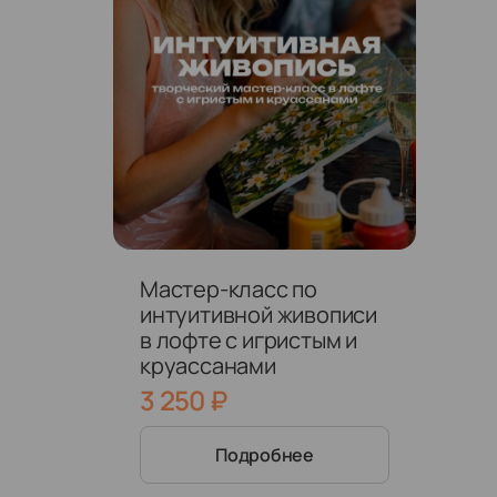
Мастер-класс по
интуитивной живописи
в лофте с игристым и
круассанами
3 250
₽
Подробнее