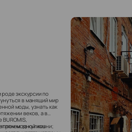
 роде экскурсии по
унуться в манящий мир
нной моды, узнать как
тяжении веков, а в
е BUROMIS,
аглянем за кулисы
ентром модной жизни;