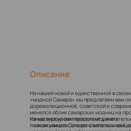
Описание
На нашей новой и единственной в своем
«модной Самаре» мы предлагаем вам ок
дореволюционной, советской и совреме
менялся облик самарских модниц на про
конце экскурсии посетим модное атель
На экскурсии вам предстоит узнать:
познакомимся с его основательницей, з
– какая улица в Самаре считалась эпиц