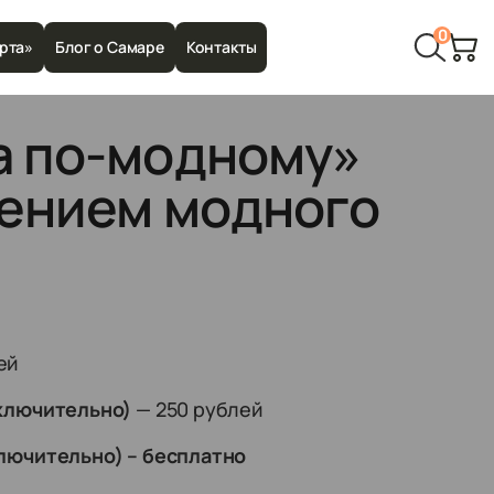
0
рта»
Блог о Самаре
Контакты
а по-модному»
ением модного
ей
включительно)
— 250 рублей
ключительно) – бесплатно