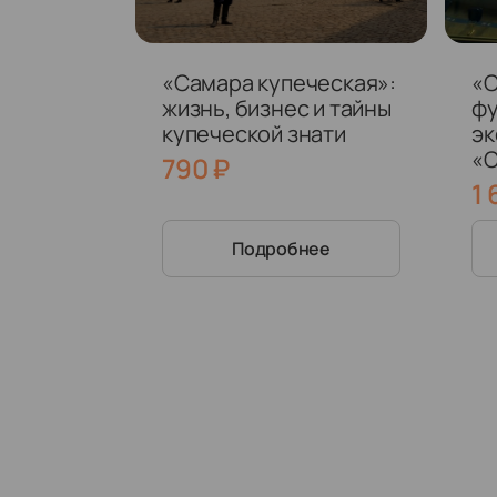
«Самара купеческая»:
«
жизнь, бизнес и тайны
фу
купеческой знати
эк
«С
790
₽
Са
1
Подробнее