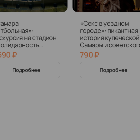
Самара
«Секс в уездном
тбольная»:
городе»: пикантная
скурсия на стадион
история купеческой
олидарность
Самары и советског
мара Арена»
Куйбышева
 690
₽
790
₽
Подробнее
Подробнее