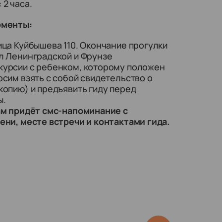
:
2 часа.
оменты:
ица Куйбышева 110. Окончание прогулки
ул Ленинградской и Фрунзе
курсии с ребенком, которому положен
осим взять с собой свидетельство о
копию) и предъявить гиду перед
ы.
ам придёт смс-напоминание с
ни, месте встречи и контактами гида.