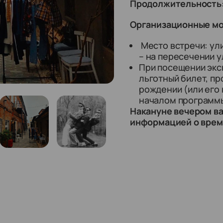
Продолжительность
Организационные м
Место встречи: ул
– на пересечении 
При посещении экс
льготный билет, пр
рождении (или его 
началом программ
Накануне вечером в
информацией о време