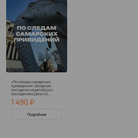
«По следам самарских
привидений» обзорная
экскурсия на автобусе с
посещением Дачи со
Слонами
1 490
₽
Подробнее