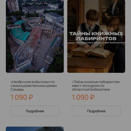
«Необычное в обычном» по
«Тайны книжных лабиринтов»
самым удивительным домам
квест-экскурсия по
Самары
областной библиотеке
1 090
₽
1 090
₽
Подробнее
Подробнее