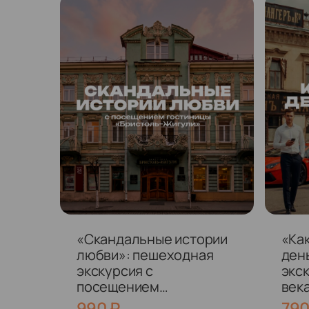
«Скандальные истории
«Ка
любви»: пешеходная
ден
экскурсия с
экск
посещением
века
исторической
пре
990
₽
79