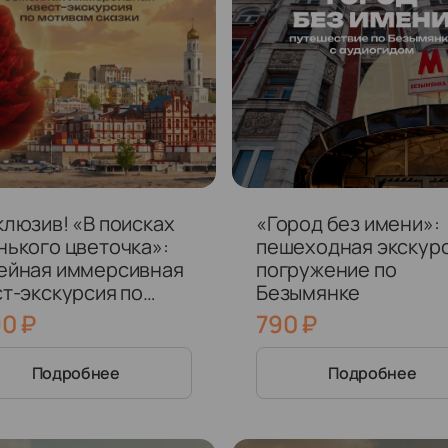
клюзив! «В поисках
«Город без имени»:
нького цветочка»:
пешеходная экскур
ейная иммерсивная
погружение по
ст-экскурсия по
Безымянке
ивам сказки
90
₽
790
₽
Подробнее
Подробнее