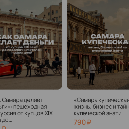
к Самара делает
«Самара купеческая
ьги»: пешеходная
жизнь, бизнес и тай
урсия от купцов XIX
купеческой знати
 до
790
₽
дпринимателей
0
₽