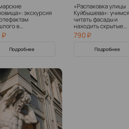
марские
«Распаковка улицы
ровища»: экскурсия
Куйбышева»: учимс
артефактам
читать фасады и
шлого в
находить скрытые
орическом центре
символы старой Са
0
₽
790
₽
ода
Подробнее
Подробнее