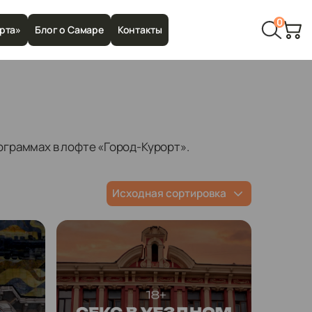
0
рта»
Блог о Самаре
Контакты
ограммах в лофте «Город-Курорт».