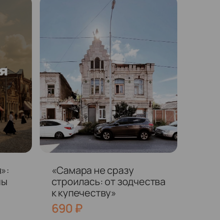
»:
«Самара не сразу
ны
строилась: от зодчества
к купечеству»
690
₽