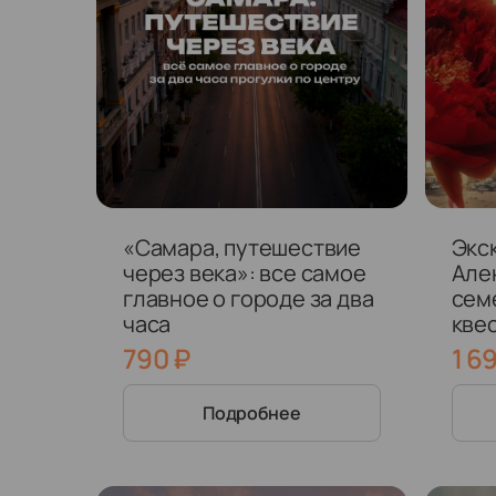
«Самара, путешествие
Экс
через века»: все самое
Але
главное о городе за два
сем
часа
кве
мот
790
₽
1 6
Подробнее