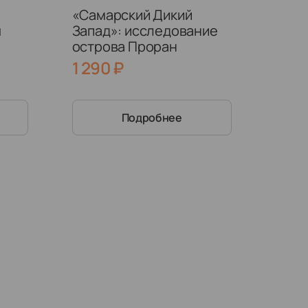
«Самарский Дикий
я
Запад»: исследование
острова Проран
1 290
₽
мары
Подробнее