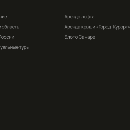
ние
Аренда лофта
и область
Аренда крыши «Город-Курорт
России
Блог о Самаре
уальные туры