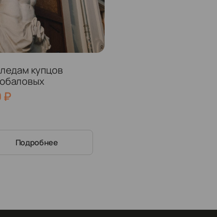
следам купцов
обаловых
0
₽
Подробнее