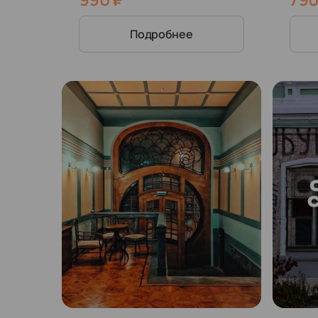
гостиницы «Бристоль-
наш
Жигули» (16+)
Подробнее