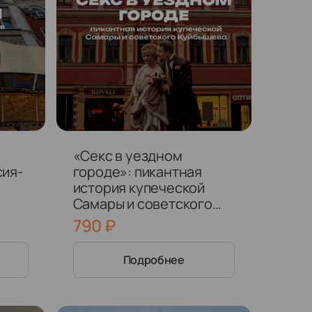
«Секс в уездном
сия-
городе»: пикантная
история купеческой
Самары и советского
Куйбышева
790
₽
Подробнее