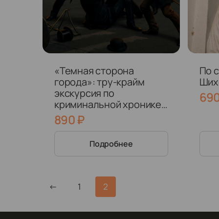
«Темная сторона
По 
города»: тру-крайм
Ших
экскурсия по
69
криминальной хронике
Самары разных эпох
890
₽
Подробнее
←
1
2