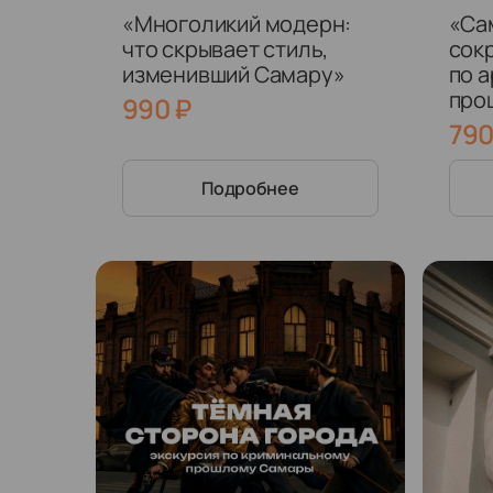
«Многоликий модерн:
«Са
что скрывает стиль,
сок
изменивший Самару»
по 
про
990
₽
ист
79
гор
Подробнее