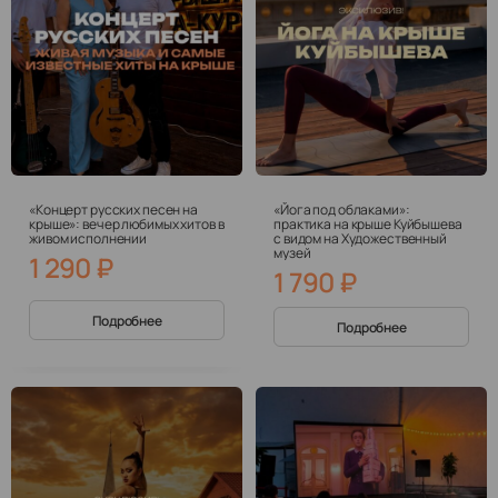
«Концерт русских песен на
«Йога под облаками»:
крыше»: вечер любимых хитов в
практика на крыше Куйбышева
живом исполнении
с видом на Художественный
музей
1 290
₽
1 790
₽
Подробнее
Подробнее