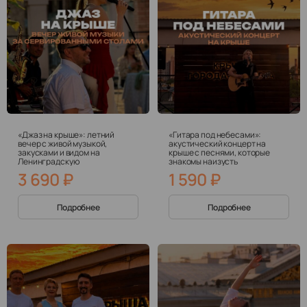
«Джаз на крыше»: летний
«Гитара под небесами»:
вечер с живой музыкой,
акустический концерт на
закусками и видом на
крыше с песнями, которые
Ленинградскую
знакомы наизусть
3 690
₽
1 590
₽
Подробнее
Подробнее