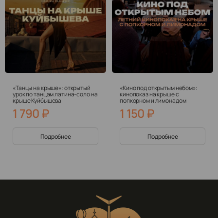
«Танцы на крыше»: открытый
«Кино под открытым небом»:
урок по танцам латина-соло на
кинопоказ на крыше с
крыше Куйбышева
попкорном и лимонадом
1 790
₽
1 150
₽
Подробнее
Подробнее