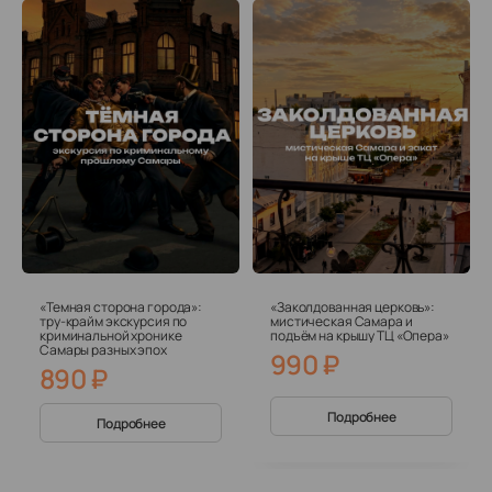
«Темная сторона города»:
«Заколдованная церковь»:
тру-крайм экскурсия по
мистическая Самара и
криминальной хронике
подъём на крышу ТЦ «Опера»
Самары разных эпох
990
₽
890
₽
Подробнее
Подробнее