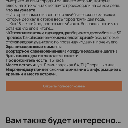
смотрите на огни города и слышаете истории, которые
здесь, на этих улицах, когда-то происходили на самом деле.
Что вы узнаете
— Историю самого известного «куйбышевского маньяка»,
который держал в страхе весь город почти два года.
— Как 18-летний подросток мог убивать безнаказанно и что
остановило его в итоге.
— О «тольяттинском потрошителе» — на его счету больше 30
Мы покажем сканы старых дел, разберем выдержки из
человек. Как такое возможно в одном городе?
протоколов, объясним логику следствия и ошибки, которые
— Кто помогал душителю по прозвищу «Удав» и почему его
стоили людям жизни.
искали несколько лет.
Организационные моменты
— Историю «кряжского маньяка» и другие громкие дела из
Возрастное ограничение:
18+. Истории реальны и могут
архивов, которые не попали в новости.
быть тяжелы для впечатлительных.
Продолжительность:
1,5 часа
Место встречи:
ул. Ленинградская 64, ТЦ Опера – крыша
«Города-Курорта»
Накануне вам придёт смс-напоминание с информацией о
времени и месте встречи.
Открыть полное описание
Вам также будет интересно…