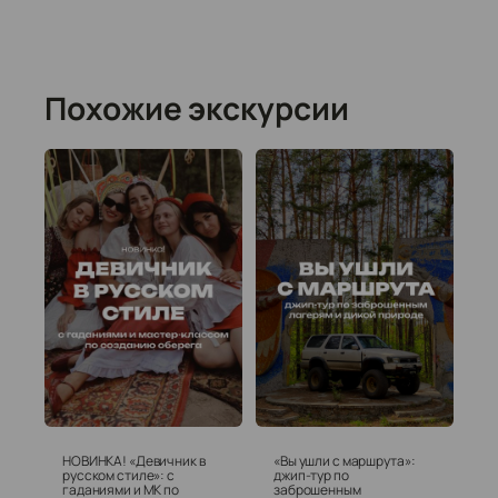
Похожие экскурсии
НОВИНКА! «Девичник в
«Вы ушли с маршрута»:
русском стиле»: с
джип-тур по
гаданиями и МК по
заброшенным