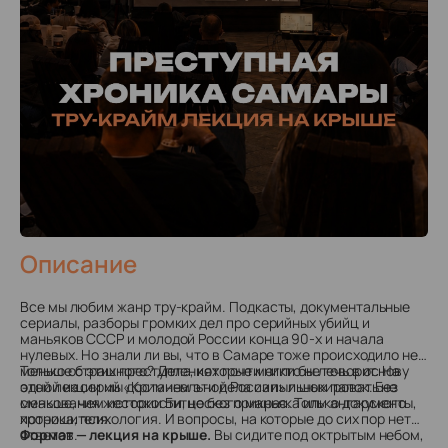
Описание
Все мы любим жанр тру-крайм. Подкасты, документальные
сериалы, разборы громких дел про серийных убийц и
маньяков СССР и молодой России конца 90-х и начала
нулевых. Но знали ли вы, что в Самаре тоже происходило не
меньше страшного? Дела, которые могли бы лечь в основу
Только об этих преступлениях почти никто не говорит.
На
одной из серий «Криминальной России» и шокировать не
этой лекции мы достанем эти дела из пыльных папок. Без
меньше, чем истории Битцеского маньяка или ангарского
смакования жестокости, но без прикрас. Только документы,
потрошителя.
хроника, психология. И вопросы, на которые до сих пор нет
ответов.
Формат — лекция на крыше.
Вы сидите под октрытым небом,