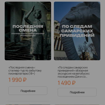
«Последняя смена»:
«По следам самарских
сталкер-тур по забытому
привидений» обзорная
пионерлагерю (18+)
экскурсия на автобусе с
посещением Дачи со
1 990
₽
Слонами
1 490
₽
Подробнее
Подробнее