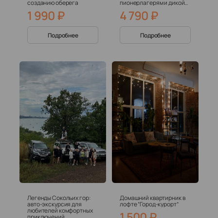
созданию оберега
пионерлагерям и дикой
природе (12+)
1 990
₽
4 790
₽
Подробнее
Подробнее
Легенды Сокольих гор:
Домашний квартирник в
авто-экскурсия для
лофте “Город-курорт”
любителей комфортных
1 500
₽
приключений