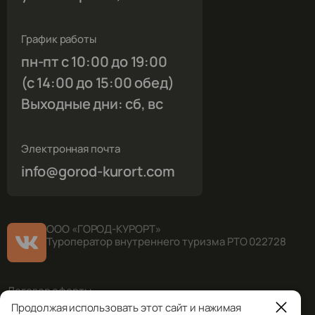
График работы
пн-пт с 10:00 до 19:00
(с 14:00 до 15:00 обед)
Выходные дни: сб, вс
Электронная почта
info@gorod-kurort.com
ООО «ГОРОД-КУРОРТ»
Туроператор внутреннего туризма РТО 022728
Договор оферты
Продолжая использовать этот сайт и нажимая
Правила оплаты