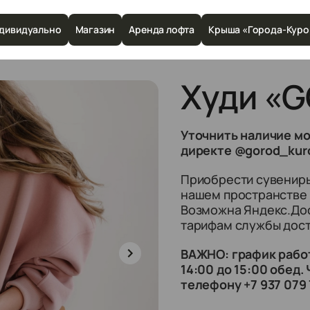
дивидуально
Магазин
Аренда лофта
Крыша «Города-Куро
Худи «
Уточнить наличие мо
директе @gorod_kuro
Приобрести сувениры
нашем пространстве 
Возможна Яндекс.Дос
тарифам службы дост
ВАЖНО: график работы
14:00 до 15:00 обед
телефону +7 937 079 