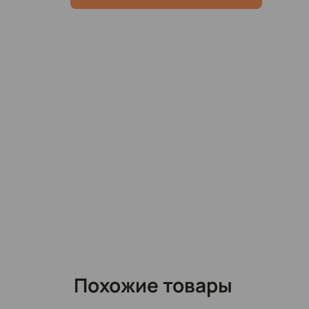
📍Фасон – унисекс: подходит и девушка
📍Качественная печать
Цена: 4290
Похожие товары