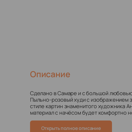
Описание
Сделано в Самаре и с большой любовью
Пыльно-розовый худи с изображением з
стиле картин знаменитого художника А
материал с начёсом будет комфортно н
печать не потускнеет и не потрескаетс
(десятков!) стирок.
Открыть полное описание
📍Размер – ONE SIZE