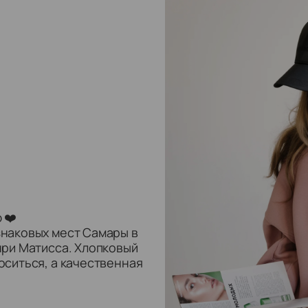
 ❤️
наковых мест Самары в
нри Матисса. Хлопковый
оситься, а качественная
я после нескольких