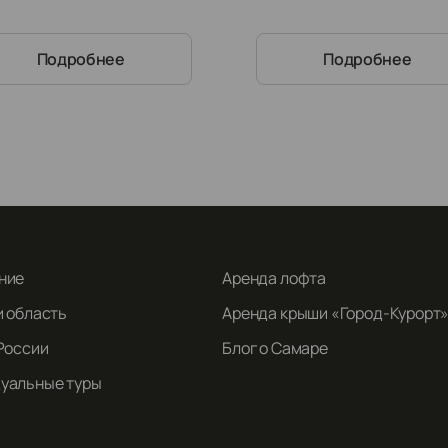
Подробнее
Подробнее
ние
Аренда лофта
и область
Аренда крыши «Город-Курорт
России
Блог о Самаре
уальные туры