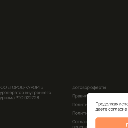
ОО «ГОРОД-КУРОРТ»
Договор оферты
уроператор внутреннего
Правила оплаты
уризма РТО 022728
Продолжая испо
Политика возвратов
даете согласие 
Политика конфиденциальн
Согласие на обработку
персональных данных