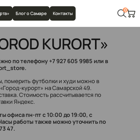
0
рта»
Блог о Самаре
Контакты
GOROD KURORT»
жно по телефону +7 927 605 9985 или в
rt_store.
, померить футболки и худи можно в
«Город-курорт» на Самарской 49.
тавка. Стоимость рассчитывается по
авки Яндекс.
 офиса пн-пт с 10:00 до 19:00, с
. Часы работы также можно уточнить по
73 47.