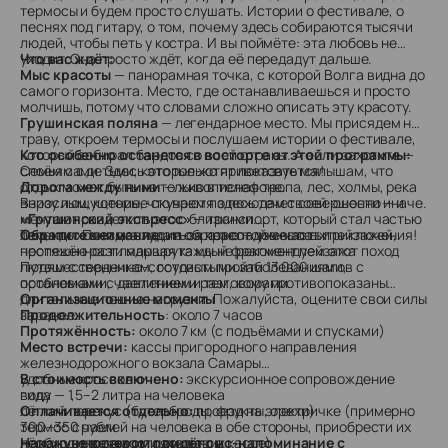
термосы и будем просто слушать. Истории о фестивале, о
песнях под гитару, о том, почему здесь собираются тысячи
людей, чтобы петь у костра. И вы поймёте: эта любовь не
уходит. Она просто ждёт, когда её передадут дальше.
Что вас ждёт:
Мыс красоты
— панорамная точка, с которой Волга видна до
самого горизонта. Место, где останавливаешься и просто
молчишь, потому что словами сложно описать эту красоту.
Грушинская поляна
— легендарное место. Мы присядем на
траву, откроем термосы и послушаем истории о фестивале,
который собирал бардов со всей страны. А если захотите —
Кто особенно останется в восторге от этой программы:
споём сами. Здесь это только приветсвуется!
Семьям с детьми, которые хотят показать малышам, что
Дорога между ними
отдых может быть не только в телефоне.
— живописная тропа, лес, холмы, река
внизу и ощущение, что время здесь течет совершенно иначе.
Взрослым, которые скучают по походам своей юности — и
«Грушинский экспресс»
мечтают разделить это с близкими.
— транспорт, который стал частью
легенды. Поездка туда и обратно — уже часть приключения!
Тем, кто хочет насладиться красотой местных пейзажей,
Обратите внимание:
из-за перепадов высот и
неспешно разглядывая каждый фрагмент пейзажа
протяжённости маршрута мы не рекомендуем этот поход
Путешественникам, готовым пройти 13 000 шагов с
людям с сердечно-сосудистыми заболеваниями,
остановками, чаепитием и разговорами.
проблемами с давлением и тем, кому противопоказаны
длительные пешие нагрузки. Пожалуйста, оцените свои силы
Организационные моменты
заранее.
Продолжительность
: около 7 часов
Протяжённость:
около 7 км (с подъёмами и спусками)
Место встречи:
кассы пригородного направления
железнодорожного вокзала Самары
В стоимость включено:
удобные кроссовки
экскурсионное сопровождение
гида
воду — 1,5–2 литра на человека
Оплачивается отдельно:
лёгкий перекус (бутерброды, фрукты, орехи)
проезд на электричке (примерно
300–350 рублей на человека в обе стороны, приобрести их
термос с чаем
необходимо самостоятельно в кассе)
лёгкую ветровку или дождевик
Накануне вечером придёт смс-напоминание с