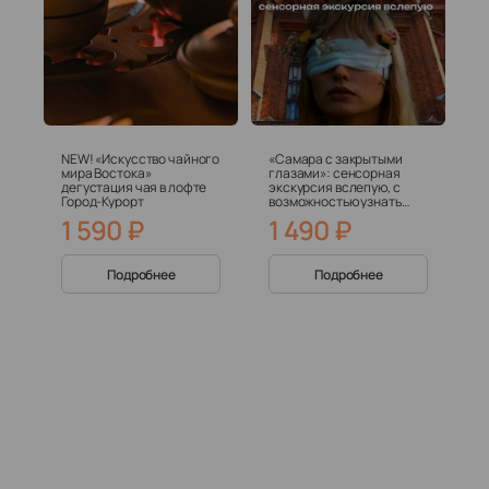
NEW! «Искусство чайного
«Самара с закрытыми
мира Востока»
глазами»: сенсорная
дегустация чая в лофте
экскурсия вслепую, с
Город-Курорт
возможностью узнать
город через звуки, запахи
1 590
₽
1 490
₽
и прикосновения
Подробнее
Подробнее