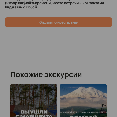
деньги на билеты
информацией о времени, месте встречи и контактами
Что взять с собой:
гида.
Открыть полное описание
Похожие экскурсии