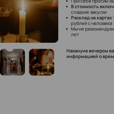
При себе просим и
В стоимость включ
сладкие закуски
Расклад на картах
рублей с человека
Мы не рекомендуем
лет
Накануне вечером в
информацией о време