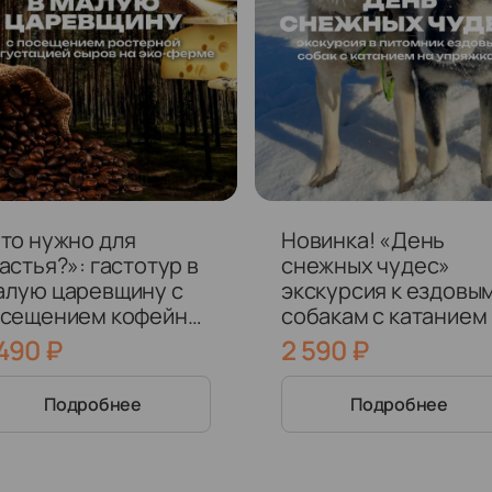
то нужно для
Новинка! «День
астья?»: гастотур в
снежных чудес»
лую царевщину с
экскурсия к ездовы
сещением кофейни
собакам с катанием
сосновом бору и
упряжке
 490
₽
2 590
₽
густацией на
ыроварне
Подробнее
Подробнее