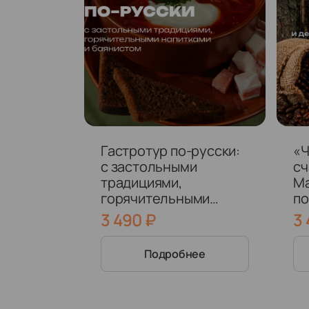
Гастротур по-русски:
«Ч
с застольными
сч
традициями,
Ма
горячительными
по
напитками и
в 
3 490
₽
3
баянистом (21+)
де
с
Подробнее