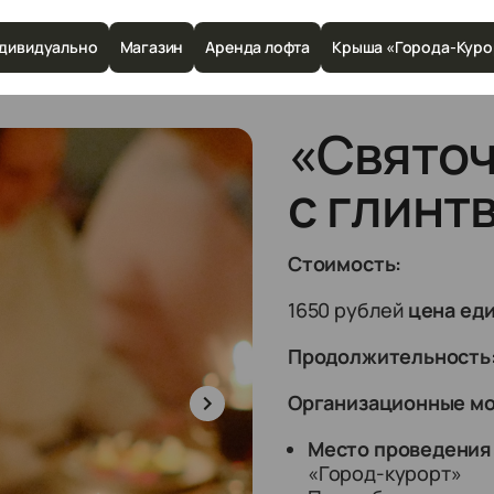
дивидуально
Магазин
Аренда лофта
Крыша «Города-Куро
«Святоч
с глинт
Стоимость:
1650 рублей
цена ед
Продолжительность
Организационные м
Место проведения
«Город-курорт»