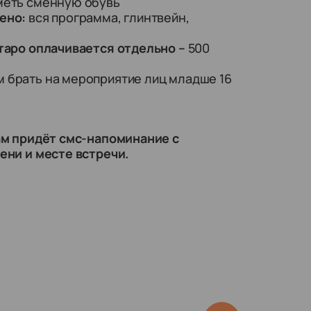
меть сменную обувь
ено:
вся программа, глинтвейн,
 таро оплачивается отдельно –
500
 брать на мероприятие лиц младше 16
ам придёт смс-напоминание с
ни и месте встречи.