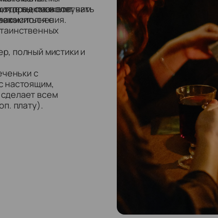
которые позволят вам
их предков и получить
, где вы сможете
 их исполнения.
росы.
накомиться с
 таинственных
р, полный мистики и
еченьки с
с настоящим,
 сделает всем
п. плату).