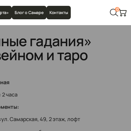
0
рта»
Блог о Самаре
Контакты
ные гадания»
вейном и таро
иная
:
2 часа
оменты:
:
ул. Самарская, 49, 2 этаж, лофт