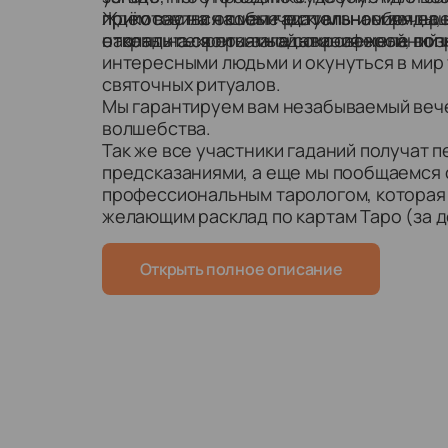
приготовили особые ритуалы и обряды, 
прикоснуться к магическим знаниям наш
Ждём вас на нашем гадательном вечере
открыть секреты загадывания желаний и
ответы на свои самые сокровенные воп
насладиться приятной атмосферой, поз
интересными людьми и окунуться в мир
святочных ритуалов.
Мы гарантируем вам незабываемый вече
волшебства.
Так же все участники гаданий получат п
предсказаниями, а еще мы пообщаемся 
профессиональным тарологом, которая
желающим расклад по картам Таро (за до
Открыть полное описание