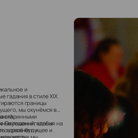
икальное и
 гадания в стиле XIX
стираются границы
ущего, мы окунёмся в
аний.
ми старинными
е Перемен и гадания на
чных гаданий, чтобы
ть в своё будущее и
ого древнего и
амых смелых мы
озможность