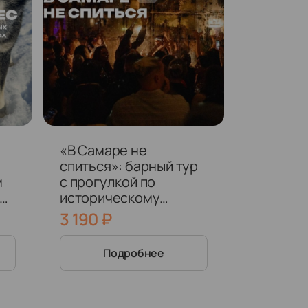
«В Самаре не
спиться»: барный тур
м
с прогулкой по
 на
историческому
центру (21+)
3 190
₽
Подробнее