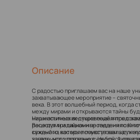
Описание
С радостью приглашаем вас на наше ун
захватывающее мероприятие – святочные
века. В этот волшебный период, когда 
между мирами и открываются тайны буд
мир мистических откровений и предсказ
Наши опытные ведущие поделятся с ва
Вас ждут традиционные гадания по Книг
рецептами и тайнами проведения свято
суженого, которые помогут вам загляну
каждый из вас мог почувствовать дух эт
узнать, что уготовано судьбой. А для с
загадочного праздника. Не упустите в