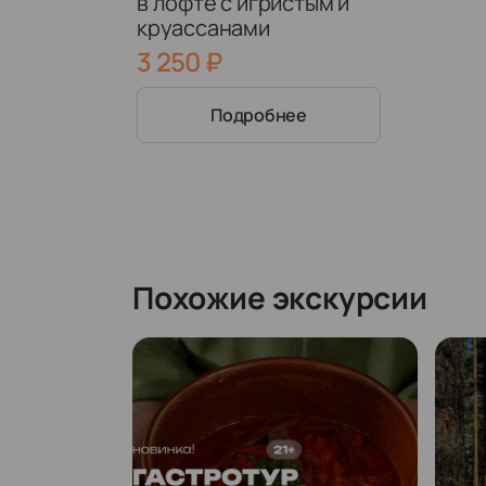
в лофте с игристым и
круассанами
3 250
₽
Подробнее
Похожие экскурсии